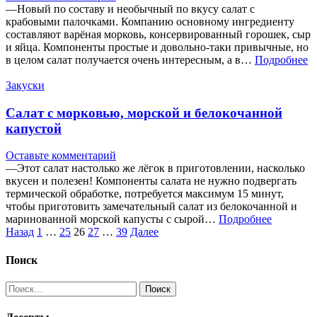
—Новый по составу и необычный по вкусу салат с
крабовыми палочками. Компанию основному ингредиенту
составляют варёная морковь, консервированный горошек, сыр
и яйца. Компоненты простые и довольно-таки привычные, но
в целом салат получается очень интересным, а в…
Подробнее
Закуски
Салат с морковью, морской и белокочанной
капустой
Оставьте комментарий
—Этот салат настолько же лёгок в приготовлении, насколько
вкусен и полезен! Компоненты салата не нужно подвергать
термической обработке, потребуется максимум 15 минут,
чтобы приготовить замечательный салат из белокочанной и
маринованной морской капусты с сырой…
Подробнее
Пагинация
Назад
1
…
25
26
27
…
39
Далее
записей
Поиск
Найти: