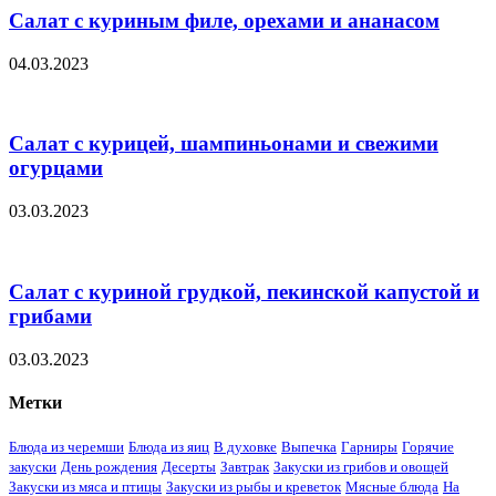
Салат с куриным филе, орехами и ананасом
04.03.2023
Салат с курицей, шампиньонами и свежими
огурцами
03.03.2023
Салат с куриной грудкой, пекинской капустой и
грибами
03.03.2023
Метки
Блюда из черемши
Блюда из яиц
В духовке
Выпечка
Гарниры
Горячие
закуски
День рождения
Десерты
Завтрак
Закуски из грибов и овощей
Закуски из мяса и птицы
Закуски из рыбы и креветок
Мясные блюда
На