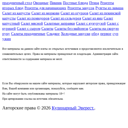
праздничный стол
Овощные
Пикник
Постные блюда
Птица
Рецепты
вторых блюд
Рецепты для начинающих
Рецепты закусок
Рулеты из лаваша
Салат из капусты
Салат из моркови
Салат из огурцов
Салат из пекинской
капусты
Салат из помидоров
Салат из сельдерея
Салат из яиц
Салат
капустный
Салат мясной
Салатные заправки
Салат с кукурузой
Салат с
курицей
Салат с сыром
Салаты
Салаты без майонеза
Салаты на скорую
руку
Салаты праздничные
Сладкое
Холодные закуски
обед
первое
суп
ужин
Все материалы на данном сайте взяты из открытых источников и предоставляются исключительно в
ознакомительных целях. Права на материалы принадлежат их владельцам. Администрация сайта
ответственности за содержание материала не несет.
Если Вы обнаружили на нашем сайте материалы, которые нарушают авторские права, принадлежащие
Вам, Вашей компании или организации, пожалуйста, сообщите нам.
На сайте могут быть опубликованы материалы 18+!
При цитировании ссылка на источник обязательна.
Авторские права © 2026
Кулинарный Эверест.
.