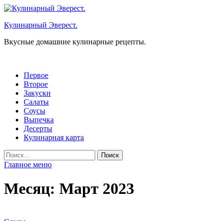
Перейти
к
Кулинарный Эверест.
содержимому
Вкусные домашние кулинарные рецепты.
Первое
Второе
Закуски
Салаты
Соусы
Выпечка
Десерты
Кулинарная карта
Найти:
Главное меню
Месяц:
Март 2023