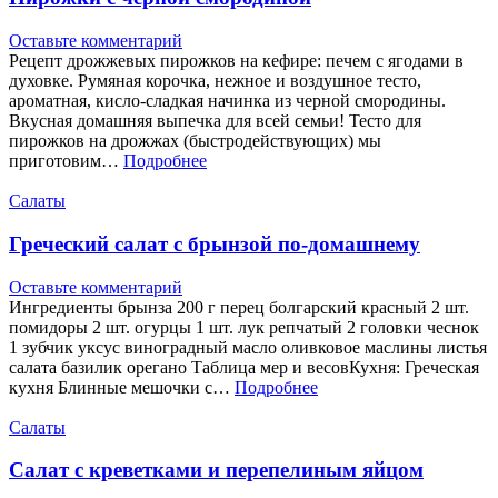
Оставьте комментарий
Рецепт дрожжевых пирожков на кефире: печем с ягодами в
духовке. Румяная корочка, нежное и воздушное тесто,
ароматная, кисло-сладкая начинка из черной смородины.
Вкусная домашняя выпечка для всей семьи! Тесто для
пирожков на дрожжах (быстродействующих) мы
приготовим…
Подробнее
Салаты
Греческий салат с брынзой по-домашнему
Оставьте комментарий
Ингредиенты брынза 200 г перец болгарский красный 2 шт.
помидоры 2 шт. огурцы 1 шт. лук репчатый 2 головки чеснок
1 зубчик уксус виноградный масло оливковое маслины листья
салата базилик орегано Таблица мер и весовКухня: Греческая
кухня Блинные мешочки с…
Подробнее
Салаты
Салат с креветками и перепелиным яйцом