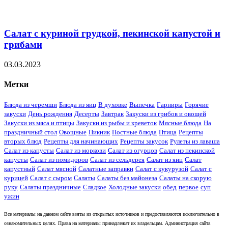
Салат с куриной грудкой, пекинской капустой и
грибами
03.03.2023
Метки
Блюда из черемши
Блюда из яиц
В духовке
Выпечка
Гарниры
Горячие
закуски
День рождения
Десерты
Завтрак
Закуски из грибов и овощей
Закуски из мяса и птицы
Закуски из рыбы и креветок
Мясные блюда
На
праздничный стол
Овощные
Пикник
Постные блюда
Птица
Рецепты
вторых блюд
Рецепты для начинающих
Рецепты закусок
Рулеты из лаваша
Салат из капусты
Салат из моркови
Салат из огурцов
Салат из пекинской
капусты
Салат из помидоров
Салат из сельдерея
Салат из яиц
Салат
капустный
Салат мясной
Салатные заправки
Салат с кукурузой
Салат с
курицей
Салат с сыром
Салаты
Салаты без майонеза
Салаты на скорую
руку
Салаты праздничные
Сладкое
Холодные закуски
обед
первое
суп
ужин
Все материалы на данном сайте взяты из открытых источников и предоставляются исключительно в
ознакомительных целях. Права на материалы принадлежат их владельцам. Администрация сайта