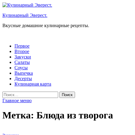
Перейти
к
Кулинарный Эверест.
содержимому
Вкусные домашние кулинарные рецепты.
Первое
Второе
Закуски
Салаты
Соусы
Выпечка
Десерты
Кулинарная карта
Найти:
Главное меню
Метка:
Блюда из творога