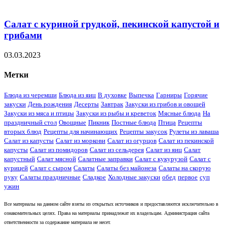
Салат с куриной грудкой, пекинской капустой и
грибами
03.03.2023
Метки
Блюда из черемши
Блюда из яиц
В духовке
Выпечка
Гарниры
Горячие
закуски
День рождения
Десерты
Завтрак
Закуски из грибов и овощей
Закуски из мяса и птицы
Закуски из рыбы и креветок
Мясные блюда
На
праздничный стол
Овощные
Пикник
Постные блюда
Птица
Рецепты
вторых блюд
Рецепты для начинающих
Рецепты закусок
Рулеты из лаваша
Салат из капусты
Салат из моркови
Салат из огурцов
Салат из пекинской
капусты
Салат из помидоров
Салат из сельдерея
Салат из яиц
Салат
капустный
Салат мясной
Салатные заправки
Салат с кукурузой
Салат с
курицей
Салат с сыром
Салаты
Салаты без майонеза
Салаты на скорую
руку
Салаты праздничные
Сладкое
Холодные закуски
обед
первое
суп
ужин
Все материалы на данном сайте взяты из открытых источников и предоставляются исключительно в
ознакомительных целях. Права на материалы принадлежат их владельцам. Администрация сайта
ответственности за содержание материала не несет.