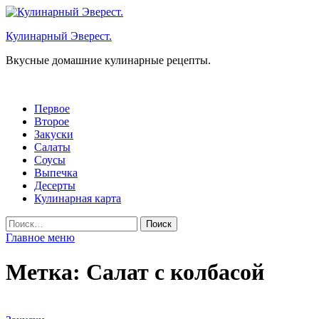
Перейти
к
Кулинарный Эверест.
содержимому
Вкусные домашние кулинарные рецепты.
Первое
Второе
Закуски
Салаты
Соусы
Выпечка
Десерты
Кулинарная карта
Найти:
Главное меню
Метка:
Салат с колбасой